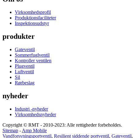
Virksomhedsprofil
Produktionsfaciliteter
Inspektionsudstyr
produkter
Gateventil
Sommerfuglventil
Kontroller ventilen
Plugventil
Luftventil
Sil
Rørbeslag
nyheder
Industri -nyheder
Virksomhedsnyheder
Copyright © RMT - 2010-2023: Alle rettigheder forbeholdes.
Sitemap
-
Amp Mobile
Vandforsyningsportventil
,
Resilient siddende portventil
,
Gateventil
,