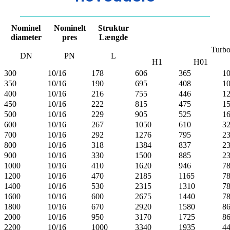
Nominel
Nominelt
Struktur
diameter
pres
Længde
Turbo
DN
PN
L
H1
H01
300
10/16
178
606
365
1
350
10/16
190
695
408
1
400
10/16
216
755
446
1
450
10/16
222
815
475
1
500
10/16
229
905
525
1
600
10/16
267
1050
610
3
700
10/16
292
1276
795
2
800
10/16
318
1384
837
2
900
10/16
330
1500
885
2
1000
10/16
410
1620
946
7
1200
10/16
470
2185
1165
7
1400
10/16
530
2315
1310
7
1600
10/16
600
2675
1440
7
1800
10/16
670
2920
1580
8
2000
10/16
950
3170
1725
8
2200
10/16
1000
3340
1935
4