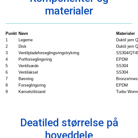
materialer
Punkt
Navn
Materialer
1
Legeme
Duktil jern
2
Disk
Duktil jern
3
Ventilpladeforseglingsringstrykring
SS304/QT4
4
Portforseglingsring
EPDM
5
Ventilsæde
SS304
6
Ventilaksel
SS304
7
Bøsning
Bronze/mes
8
Forseglingsring
EPDM
9
Kørselstilstand
Turbo Worm
Deatiled størrelse på
hoveddele