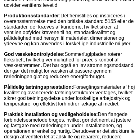
udvider ventilens levetid.
Produktionsstandarder:
Det fremstilles og inspiceres i
overensstemmelse med den britiske standard 5155 eller de
standarder, der kræves af kunderne, hvilket sikrer, at
ventilen opfylder kravene til høj standardkvalitet og
pålidelighed med hensyn til materialer, dimensioner og
ydeevne og kan anvendes i forskellige industrielle miljøer.
God væskekontrolydelse:
Sommerfuglpladen roterer
fleksibelt, hvilket giver mulighed for præcis kontrol af
væskestrømmen. Det har også en lav strømningsmodstand,
der gør det muligt for væsken at passere gennem
rørledningen glat og reducere energiforbruget.
Pålidelig tætningspræstation:
Forseglingsmaterialer af høj
kvalitet og avancerede tætningsstrukturer vedtages, hvilket
sikrer god tætningsydelse under forskellige arbejdstryk og
temperaturer og effektivt forhindrer lækage af mediet.
Praktisk installation og vedligeholdelse:
Den flangede
forbindelsesmetode bruges, hvilket gør det nemt at justere
og fastgøre med rørledningen under installationen, og
operationen er enkel og hurtig. Derudover er det strukturelle
design af ventilen let at adskille og reparere, reducere