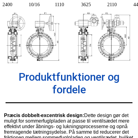
2400
10/16
1110
3625
2110
4
Produktfunktioner og
fordele
Præcis dobbelt-excentrisk design:
Dette design gør det
muligt for sommerfuglpladen at passe til ventilsædet mere
effektivt under åbnings- og lukningsprocesserne og opnå
fremragende tætningsydelse. På samme tid reducerer det
friktionen mellem sommerfuglpladen og ventilsædet, hvilket