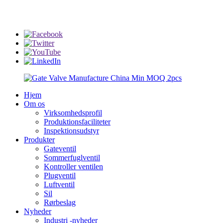
info@rmtflowtech.com
jan.yu@rmtflowtech.com
Hjem
Om os
Virksomhedsprofil
Produktionsfaciliteter
Inspektionsudstyr
Produkter
Gateventil
Sommerfuglventil
Kontroller ventilen
Plugventil
Luftventil
Sil
Rørbeslag
Nyheder
Industri -nyheder