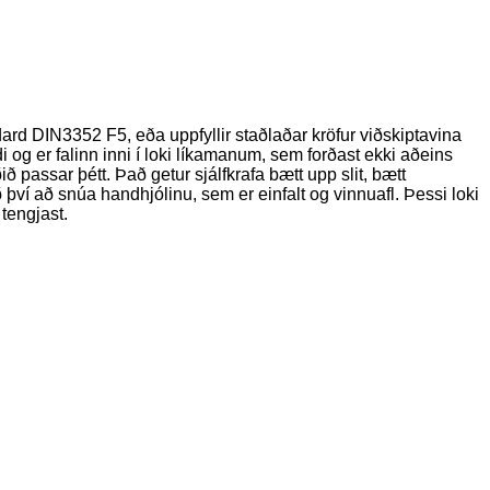
ard DIN3352 F5, eða uppfyllir staðlaðar kröfur viðskiptavina
og er falinn inni í loki líkamanum, sem forðast ekki aðeins
ð passar þétt. Það getur sjálfkrafa bætt upp slit, bætt
 því að snúa handhjólinu, sem er einfalt og vinnuafl. Þessi loki
 tengjast.