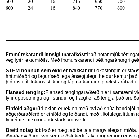
500
20
16
715
650
700
600
24
16
840
770
800
Framúrskarandi innsiglunarafköst:
Það notar mjúkþéttingar
veg fyrir leka miðils. Með framúrskarandi þéttingarárangri g
STEM-hönnun sem ekki er hækkandi:
Lokastöngin er staðse
hnitmiðaðri og fagurfræðilega ánægjulegri heldur kemur það í v
þjónustulífi lokans stilkur og lágmarkar einnig rekstraráhættu a
Flansed tenging:
Flansed tengingaraðferðin er í samræmi vi
fyrir uppsetningu og í sundur og hægt er að tengja það áreiða
Einföld aðgerð:
Lokinn er rekinn með því að snúa handhjólinu
aðgerðaraðferð er einföld og leiðandi, með tiltölulega litlum
fyrir ýmis mismunandi starfsumhverfi.
Breitt notagildi:
Það er hægt að beita á margvíslegan miðla, 
iðnaðarsviðum, svo sem leiðslukerfi í atvinnugreinum eins og v