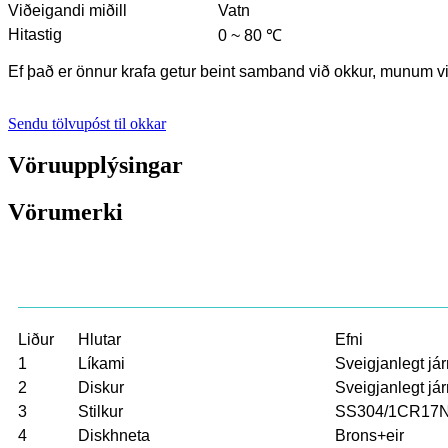
Viðeigandi miðill
Vatn
Hitastig
0 ~ 80 ℃
Ef það er önnur krafa getur beint samband við okkur, munum v
Sendu tölvupóst til okkar
Vöruupplýsingar
Vörumerki
Liður
Hlutar
Efni
1
Líkami
Sveigjanlegt jár
2
Diskur
Sveigjanlegt j
3
Stilkur
SS304/1CR17N
4
Diskhneta
Brons+eir