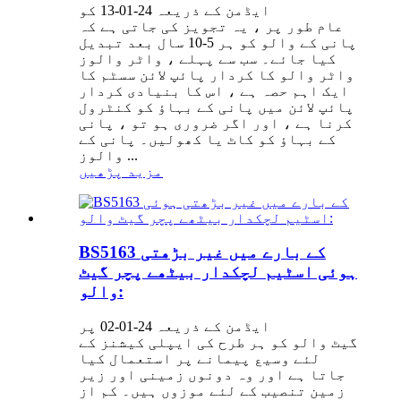
ایڈمن کے ذریعہ 24-01-13 کو
عام طور پر ، یہ تجویز کی جاتی ہے کہ
پانی کے والو کو ہر 5-10 سال بعد تبدیل
کیا جائے۔ سب سے پہلے ، واٹر والوز
واٹر والو کا کردار پائپ لائن سسٹم کا
ایک اہم حصہ ہے ، اس کا بنیادی کردار
پائپ لائن میں پانی کے بہاؤ کو کنٹرول
کرنا ہے ، اور اگر ضروری ہو تو ، پانی
کے بہاؤ کو کاٹ یا کھولیں۔ پانی کے
والوز ...
مزید پڑھیں
BS5163 کے بارے میں غیر بڑھتی
ہوئی اسٹیم لچکدار بیٹھے پچر گیٹ
والو:
ایڈمن کے ذریعہ 24-01-02 پر
گیٹ والو کو ہر طرح کی ایپلی کیشنز کے
لئے وسیع پیمانے پر استعمال کیا
جاتا ہے اور وہ دونوں زمینی اور زیر
زمین تنصیب کے لئے موزوں ہیں۔ کم از