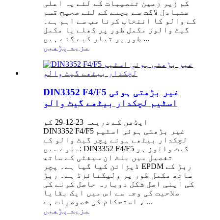
کم زیر زمین تنصیبات کے لئے یہ اعلی
متبادل لاگت سے بچنے کے لئے صحیح قسم
کے والو کا انتخاب کرنا سب سے اہم ہے۔
گیٹ والوز مکمل طور پر کھلے یا مکمل
طور پر تیار کیے گئے ہیں ...
مزید پڑھیں
DIN3352 F4/F5 غیر بڑھتی ہوئی
اسٹیم لچکدار بیٹھے گیٹ والو
ایڈمن کے ذریعہ 23-12-29 کو
DIN3352 F4/F5 غیر بڑھتی ہوئی اسٹیم
لچکدار بیٹھے ہوئے پچر گیٹ والو کے
بارے میں: DIN3352 F4/F5 گیٹ والوز ہر
تفصیل میں بلٹ ان سیفٹی کے ساتھ
ڈیزائن کیا گیا ہے۔ پچر EPDM ربڑ کے
ساتھ مکمل طور پر ولیکنائزڈ ہے۔ ربڑ
کی اپنی اصل شکل دوبارہ حاصل کرنے کی
صلاحیت کی وجہ سے اس میں ایک بقایا
استحکام کی خصوصیات ہے ، ...
مزید پڑھیں