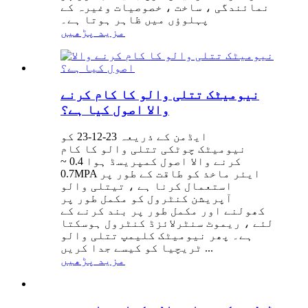
نمائندگی ، ساخت ، خصوصیات وغیرہ کے
پہلوؤں میں ظاہر ہوتا ہے۔
مزید پڑھیں
نیومیٹک تتلی والو کا کام کرنے
والا اصول کیا ہے؟
ایڈمن کے ذریعہ 23-12-23 کو
نیومیٹک چوٹکی تتلی والو کا کام
کرنے والا اصول کمپریسڈ ہوا 0.4 ~
0.7MPA ایئر ماخذ کو طاقت کے طور پر
استعمال کرنا ہے ، تیتلی والو
آپریشن کنٹرول کو مکمل طور پر
کھولنے اور مکمل طور پر بند کرنے کے
لئے ، ریموٹ سنٹرلائزڈ کنٹرول ہوسکتا
ہے۔ پھر نیومیٹک کلیمپ تتلی والو
ٹریچیا کو کیسے جدا کریں ...
مزید پڑھیں