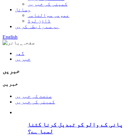
کمپنی کی خبریں
وسائل
عمومی سوالنامہ
ڈاؤن لوڈ
ہم سے رابطہ کریں
English
گھر
خبریں
خبریں
خبریں
صنعت کی خبریں
کمپنی کی خبریں
پانی کے والو کو تبدیل کرنا کتنا
لمبا ہے؟