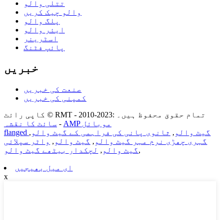
تتلی والو
والو چیک کریں
پلگ والو
ایئر والو
اسٹرینر
پائپ فٹنگ
خبریں
صنعت کی خبریں
کمپنی کی خبریں
کاپی رائٹ © RMT - 2010-2023: تمام حقوق محفوظ ہیں۔
AMP موبائل
-
سائٹ کا نقشہ
flanged گیٹ والو
,
ثانوی پانی کی فراہمی کے گیٹ والو
,
گہری چھڑی نرم مہر گیٹ والو
,
گیٹ والو
,
واٹر سپلائی
,
گیٹ والو
,
لچکدار بیٹھے گیٹ والو
ای میل بھیجیں
x