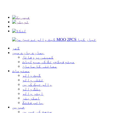
info@rmtflowtech.com
jan.yu@rmtflowtech.com
گھر
ہمارے بارے میں
کمپنی پروفائل
مینوفیکچرنگ کی سہولیات
معائنہ کا سامان
مصنوعات
گیٹ والو
تتلی والو
والو چیک کریں
پلگ والو
ایئر والو
اسٹرینر
پائپ فٹنگ
خبریں
صنعت کی خبریں