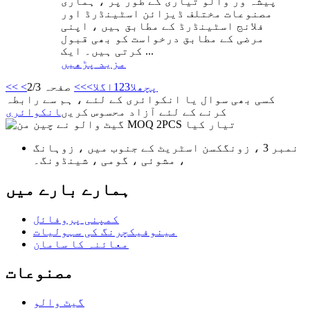
پیشہ ور والو تیاری کے طور پر ، ہماری
مصنوعات مختلف ڈیزائن اسٹینڈرڈ اور
فلانج اسٹینڈرڈ کے مطابق ہیں ، اپنی
مرضی کے مطابق درخواست کو بھی قبول
کرتی ہیں۔ ایک ...
مزید پڑھیں
<پچھلا
3
2
1
اگلا>
>>
صفحہ 2/3
<<
کسی بھی سوال یا انکوائری کے لئے ، ہم سے رابطہ
کرنے کے لئے آزاد محسوس کریں
انکوائری
نمبر 3 ، زونگکسن اسٹریٹ کے جنوب میں ، زوہانگ
، مشوئی ، گومی ، شینڈونگ۔
ہمارے بارے میں
کمپنی پروفائل
مینوفیکچرنگ کی سہولیات
معائنہ کا سامان
مصنوعات
گیٹ والو