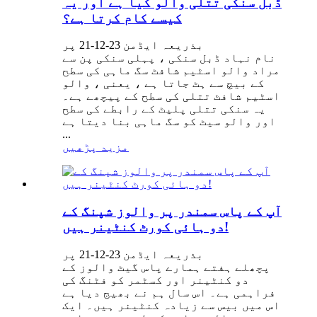
ڈبل سنکی تتلی والو کیا ہے اور یہ
کیسے کام کرتا ہے؟
بذریعہ ایڈمن 23-12-21 پر
نام نہاد ڈبل سنکی ، پہلی سنکی پن سے
مراد والو اسٹیم شافٹ سگ ماہی کی سطح
کے بیچ سے ہٹ جاتا ہے ، یعنی ، والو
اسٹیم شافٹ تتلی کی سطح کے پیچھے ہے۔
یہ سنکی تتلی پلیٹ کے رابطے کی سطح
اور والو سیٹ کو سگ ماہی بنا دیتا ہے
...
مزید پڑھیں
آپ کے پاس سمندر پر والوز شپنگ کے
دو ہائی کورٹ کنٹینر ہیں!
بذریعہ ایڈمن 23-12-21 پر
پچھلے ہفتے ہمارے پاس گیٹ والوز کے
دو کنٹینر اور کسٹمر کو فٹنگ کی
فراہمی ہے۔ اس سال ہم نے بھیج دیا ہے
اس میں بیس سے زیادہ کنٹینر ہیں۔ ایک