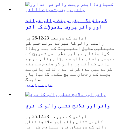
کمپاؤنڈ ایئر وینٹ والو فوائد
اور واٹر پروف ہتھوڑے کا اثر
ایڈمن کے ذریعہ 23-12-26 پر
راستہ والو کا تیرتے ہوئے جسم کو
سٹینلیس سٹیل اسٹیمپنگ کے بعد ویلڈڈ
کیا جاتا ہے ، اور قطر اسی تصریح کے
عمومی راستہ والو سے بڑا ہوتا ہے ، جو
پانی کے آنے پر والو کو جلدی سے بند
کرنے میں مدد کرتا ہے ، تاکہ پانی سے
بچنے کے رجحان سے بچ سکے۔ گائیڈ بار
ڈیسگ ...
مزید پڑھیں
وافر اور فلانج تتلی والو کا فرق
ایڈمن کے ذریعہ 23-12-25 پر
کلیمپ تتلی والو اور فلانجڈ تتلی
والو کے درمیان فرق بنیادی طور پر