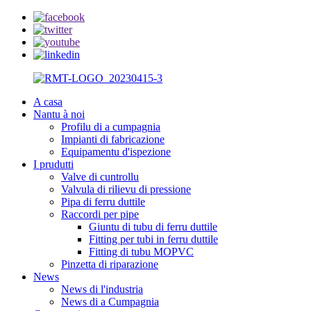
A casa
Nantu à noi
Profilu di a cumpagnia
Impianti di fabricazione
Equipamentu d'ispezione
I prudutti
Valve di cuntrollu
Valvula di rilievu di pressione
Pipa di ferru duttile
Raccordi per pipe
Giuntu di tubu di ferru duttile
Fitting per tubi in ferru duttile
Fitting di tubu MOPVC
Pinzetta di riparazione
News
News di l'industria
News di a Cumpagnia