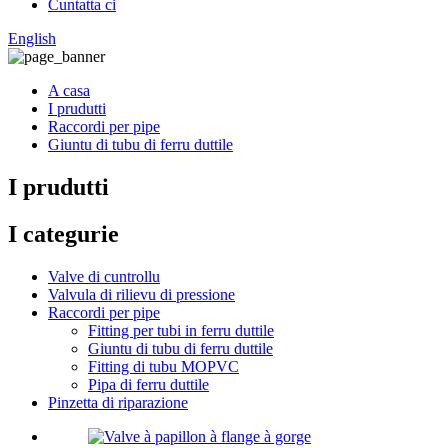
Cuntatta ci
English
A casa
I prudutti
Raccordi per pipe
Giuntu di tubu di ferru duttile
I prudutti
I categurie
Valve di cuntrollu
Valvula di rilievu di pressione
Raccordi per pipe
Fitting per tubi in ferru duttile
Giuntu di tubu di ferru duttile
Fitting di tubu MOPVC
Pipa di ferru duttile
Pinzetta di riparazione