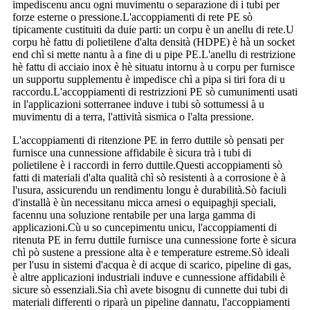
impediscenu ancu ogni muvimentu o separazione di i tubi per
forze esterne o pressione.L'accoppiamenti di rete PE sò
tipicamente custituiti da duie parti: un corpu è un anellu di rete.U
corpu hè fattu di polietilene d'alta densità (HDPE) è hà un socket
end chì si mette nantu à a fine di u pipe PE.L'anellu di restrizione
hè fattu di acciaio inox è hè situatu intornu à u corpu per furnisce
un supportu supplementu è impedisce chì a pipa si tiri fora di u
raccordu.L'accoppiamenti di restrizzioni PE sò cumunimenti usati
in l'applicazioni sotterranee induve i tubi sò sottumessi à u
muvimentu di a terra, l'attività sismica o l'alta pressione.
L'accoppiamenti di ritenzione PE in ferro duttile sò pensati per
furnisce una cunnessione affidabile è sicura trà i tubi di
polietilene è i raccordi in ferro duttile.Questi accoppiamenti sò
fatti di materiali d'alta qualità chì sò resistenti à a corrosione è à
l'usura, assicurendu un rendimentu longu è durabilità.Sò faciuli
d'installà è ùn necessitanu micca arnesi o equipaghji speciali,
facennu una soluzione rentabile per una larga gamma di
applicazioni.Cù u so cuncepimentu unicu, l'accoppiamenti di
ritenuta PE in ferru duttile furnisce una cunnessione forte è sicura
chì pò sustene a pressione alta è e temperature estreme.Sò ideali
per l'usu in sistemi d'acqua è di acque di scarico, pipeline di gas,
è altre applicazioni industriali induve e cunnessione affidabili è
sicure sò essenziali.Sia chì avete bisognu di cunnette dui tubi di
materiali differenti o riparà un pipeline dannatu, l'accoppiamenti