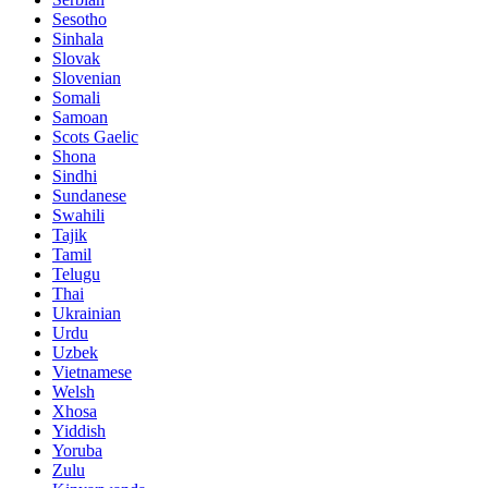
Sesotho
Sinhala
Slovak
Slovenian
Somali
Samoan
Scots Gaelic
Shona
Sindhi
Sundanese
Swahili
Tajik
Tamil
Telugu
Thai
Ukrainian
Urdu
Uzbek
Vietnamese
Welsh
Xhosa
Yiddish
Yoruba
Zulu