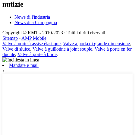
nutizie
News di l'industria
News di a Cumpagnia
Copyright © RMT - 2010-2023 : Tutti i diritti riservati.
Sitemap
-
AMP Mobile
Valve à porte à assise élastique
,
Valve a porta di grande dimensione
,
Valve di sluice
,
Valve à guillotine à joint souple
,
Valve à porte en fer
ductile
,
Valve à porte à bride
,
Mandate e-mail
x