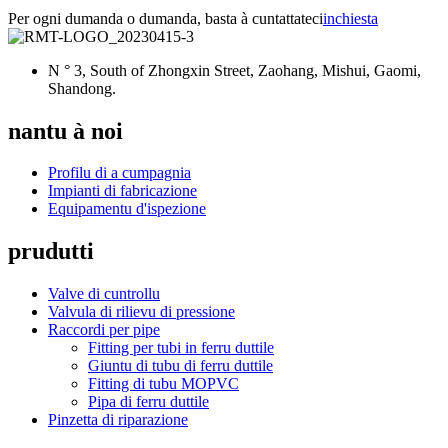
Per ogni dumanda o dumanda, basta à cuntattateci
inchiesta
N ° 3, South of Zhongxin Street, Zaohang, Mishui, Gaomi,
Shandong.
nantu à noi
Profilu di a cumpagnia
Impianti di fabricazione
Equipamentu d'ispezione
prudutti
Valve di cuntrollu
Valvula di rilievu di pressione
Raccordi per pipe
Fitting per tubi in ferru duttile
Giuntu di tubu di ferru duttile
Fitting di tubu MOPVC
Pipa di ferru duttile
Pinzetta di riparazione