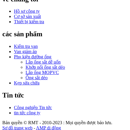
Hồ sơ công ty
Cơ sở sản xuất
Thiết bị kiểm tra
các sản phẩm
Kiểm tra van
Van giảm áp
Phụ kiện đường ống
Lắp ống sắt dễ uốn
Khớp nối ống sắt dẻo
Lắp ống MOPVC
Ống sắt dẻo
Kẹp sửa chữa
Tin tức
Công nghiệp Tin tức
tin tức công ty
Bản quyền © RMT - 2010-2023 : Mọi quyền được bảo lưu.
Sơ đồ trang web
-
AMP di động