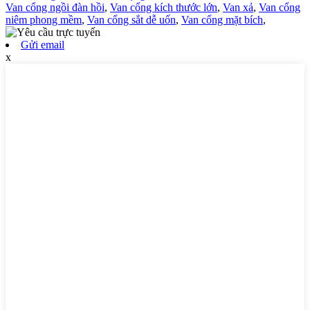
Van cổng ngồi đàn hồi
,
Van cổng kích thước lớn
,
Van xả
,
Van cổng
niêm phong mềm
,
Van cổng sắt dễ uốn
,
Van cổng mặt bích
,
Gửi email
x