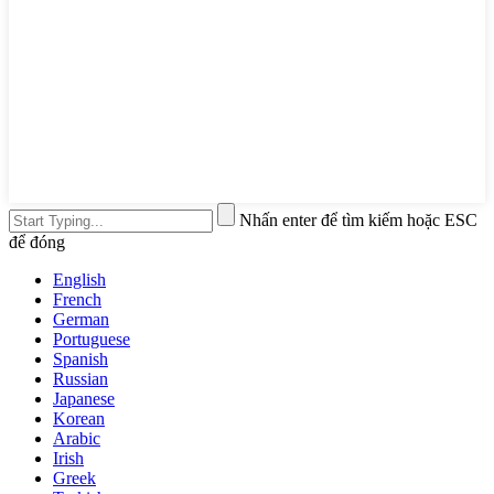
Nhấn enter để tìm kiếm hoặc ESC
để đóng
English
French
German
Portuguese
Spanish
Russian
Japanese
Korean
Arabic
Irish
Greek