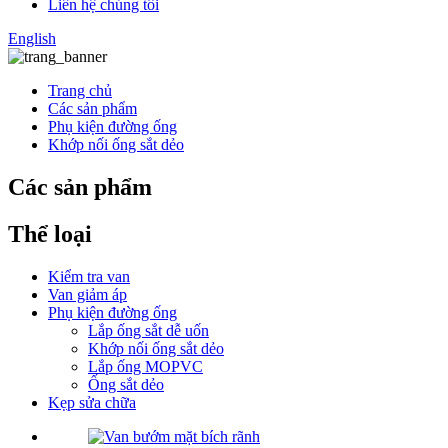
Liên hệ chúng tôi
English
Trang chủ
Các sản phẩm
Phụ kiện đường ống
Khớp nối ống sắt dẻo
Các sản phẩm
Thể loại
Kiểm tra van
Van giảm áp
Phụ kiện đường ống
Lắp ống sắt dễ uốn
Khớp nối ống sắt dẻo
Lắp ống MOPVC
Ống sắt dẻo
Kẹp sửa chữa