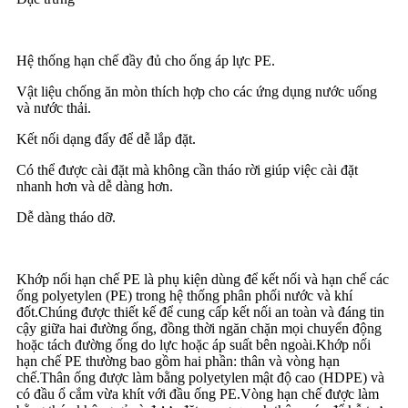
Hệ thống hạn chế đầy đủ cho ống áp lực PE.
Vật liệu chống ăn mòn thích hợp cho các ứng dụng nước uống
và nước thải.
Kết nối dạng đẩy để dễ lắp đặt.
Có thể được cài đặt mà không cần tháo rời giúp việc cài đặt
nhanh hơn và dễ dàng hơn.
Dễ dàng tháo dỡ.
Khớp nối hạn chế PE là phụ kiện dùng để kết nối và hạn chế các
ống polyetylen (PE) trong hệ thống phân phối nước và khí
đốt.Chúng được thiết kế để cung cấp kết nối an toàn và đáng tin
cậy giữa hai đường ống, đồng thời ngăn chặn mọi chuyển động
hoặc tách đường ống do lực hoặc áp suất bên ngoài.Khớp nối
hạn chế PE thường bao gồm hai phần: thân và vòng hạn
chế.Thân ống được làm bằng polyetylen mật độ cao (HDPE) và
có đầu ổ cắm vừa khít với đầu ống PE.Vòng hạn chế được làm