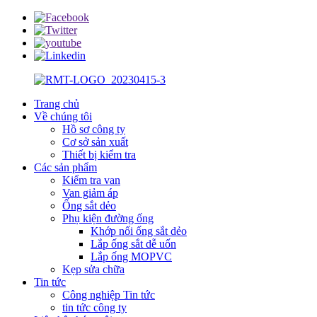
Trang chủ
Về chúng tôi
Hồ sơ công ty
Cơ sở sản xuất
Thiết bị kiểm tra
Các sản phẩm
Kiểm tra van
Van giảm áp
Ống sắt dẻo
Phụ kiện đường ống
Khớp nối ống sắt dẻo
Lắp ống sắt dễ uốn
Lắp ống MOPVC
Kẹp sửa chữa
Tin tức
Công nghiệp Tin tức
tin tức công ty