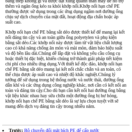
bằng thép không gỉ và được đặt xung quanh thân máy để hỗ trợ
thêm và ngăn ống kéo ra khỏi khớp nối.Khớp nối hạn chế PE
thường được sử dụng trong các ứng dụng ngầm nơi đường ống
chịu sự dịch chuyển của mặt đất, hoạt động địa chấn hoặc áp
suất cao.
Khớp nối hạn chế PE bằng sắt dẻo được thiết kế để mang lại kết
nối đáng tin cậy và an toàn giữa ống polyetylen và phụ kiện
bằng sắt dẻo.Các khớp nối này được làm từ vật liệu chất lượng
cao có khả năng chống ăn mòn và mài mòn, đảm bảo hiệu suất
và độ bền lâu dài.Chúng dễ lắp đặt và không yêu cầu công cụ
hoặc thiết bị đặc biệt, khiến chúng trở thành giải pháp tiết kiệm
chi phí cho nhiều ứng dụng.Với thiết kế độc đáo, khớp nối hạn
chế PE bằng sắt dẻo mang lại kết nối chắc chắn và an toàn, có
thể chịu được áp suất cao và nhiệt độ khắc nghiệt.Chúng lý
tưởng để sử dụng trong hệ thống nước và nước thải, đường ống
dẫn khí và các ứng dụng công nghiệp khác, nơi cần có kết nối an
toàn và đáng tin cậy.Cho dù bạn cần kết nối hai đường ống bằng
vật liệu khác nhau hay sửa chữa một đường ống bị hư hỏng,
khớp nối hạn chế PE bằng sắt dẻo là sự lựa chọn tuyệt vời sẽ
mang đến dịch vụ đáng tin cậy trong nhiều năm.
Trước:
Bộ chuyển đổi mặt bích PE để cấp nước