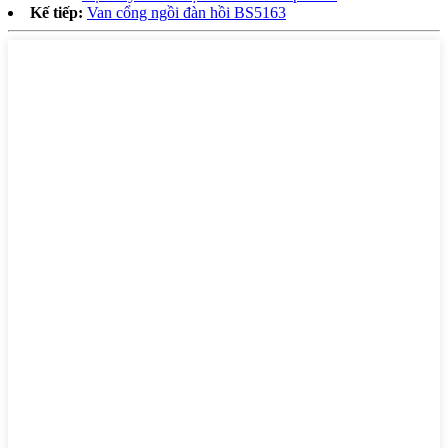
Kế tiếp:
Van cổng ngồi đàn hồi BS5163