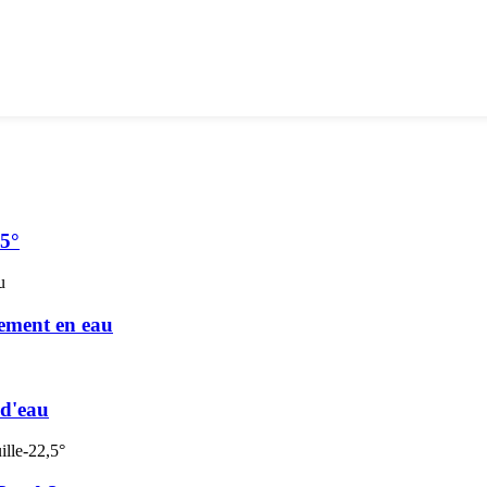
45°
ement en eau
 d'eau