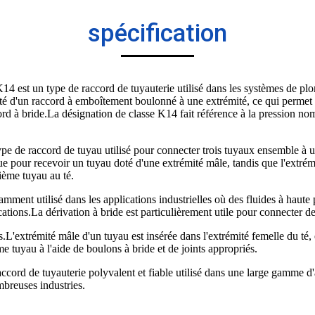
spécification
est un type de raccord de tuyauterie utilisé dans les systèmes de plomb
é d'un raccord à emboîtement boulonné à une extrémité, ce qui permet une
rd à bride.La désignation de classe K14 fait référence à la pression nomi
 de raccord de tuyau utilisé pour connecter trois tuyaux ensemble à un
e pour recevoir un tuyau doté d'une extrémité mâle, tandis que l'extrém
rième tuyau au té.
nt utilisé dans les applications industrielles où des fluides à haute p
cations.La dérivation à bride est particulièrement utile pour connecter de
.L'extrémité mâle d'un tuyau est insérée dans l'extrémité femelle du té, e
e tuyau à l'aide de boulons à bride et de joints appropriés.
ord de tuyauterie polyvalent et fiable utilisé dans une large gamme d'a
mbreuses industries.