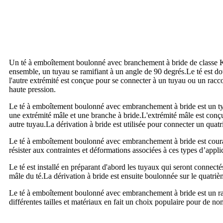
Un té à emboîtement boulonné avec branchement à bride de classe K14 
ensemble, un tuyau se ramifiant à un angle de 90 degrés.Le té est dot
l'autre extrémité est conçue pour se connecter à un tuyau ou un racco
haute pression.
Le té à emboîtement boulonné avec embranchement à bride est un type
une extrémité mâle et une branche à bride.L'extrémité mâle est conçu
autre tuyau.La dérivation à bride est utilisée pour connecter un quat
Le té à emboîtement boulonné avec embranchement à bride est couramme
résister aux contraintes et déformations associées à ces types d’appli
Le té est installé en préparant d'abord les tuyaux qui seront connectés
mâle du té.La dérivation à bride est ensuite boulonnée sur le quatrièm
Le té à emboîtement boulonné avec embranchement à bride est un racc
différentes tailles et matériaux en fait un choix populaire pour de no