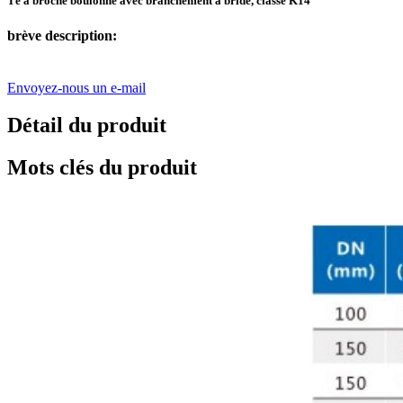
Té à broche boulonné avec branchement à bride, classe K14
brève description:
Envoyez-nous un e-mail
Détail du produit
Mots clés du produit