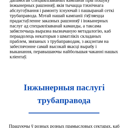
дапамогай спецыялізаваных кампаній пры пошуку
інжынерных рашэнняў, якія тычацца тэхнічнага
абслугоўвання і рамонту існуючай і пашыранай сеткі
трубаправода. Мэтай нашай кампаніі з'яўляецца
прадастаўленне заказных рашэнняў і інжынерных
паслуг ад спецыялізаванай каманды, а таксама
забяспечыць выразна вызначаную метадалогію, каб
пераадолець некаторыя з шматлікіх складаных
праблем, звязаных з трубаправодам, з акцэнтам на
забеспячэнне самай высокай якасці вырабу і
выканання, перавышаючы найбольшыя чаканні нашых
кліентаў.
Інжынерныя паслугі
трубаправода
Працуючы ў розных розных прамысловых сектарах, каб