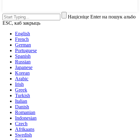
Націсніце Enter на пошук альбо
ESC, каб закрыць
English
French
German
Portuguese
Spanish
Russian
Japanese
Korean
Arabic
Irish
Greek
Turkish
Italian
Danish
Romanian
Indonesian
Czech
Afrikaans
Swedish