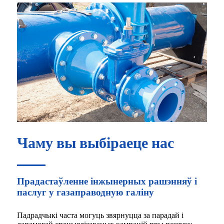
Чаму вы выбіраеце нас
Прадастаўленне інжынерных рашэнняў і
паслуг у газаправодную галіну
Падрадчыкі часта могуць звярнуцца за парадай і