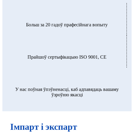
Больш за 20 гадоў прафесійнага вопыту
Прайшоў сертыфікацыю ISO 9001, CE
У нас поўная ўпэўненасці, каб адпавядаць вашаму
ўзроўню якасці
Імпарт і экспарт