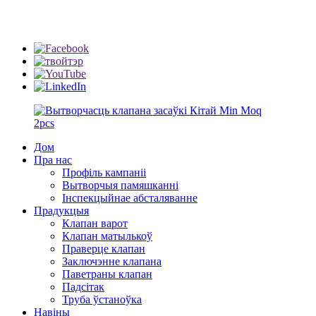
info@rmtflowtech.com
jan.yu@rmtflowtech.com
Дом
Пра нас
Профіль кампаніі
Вытворчыя памяшканні
Інспекцыйнае абсталяванне
Прадукцыя
Клапан варот
Клапан матылькоў
Праверце клапан
Заключэнне клапана
Паветраны клапан
Падсітак
Труба ўстаноўка
Навіны