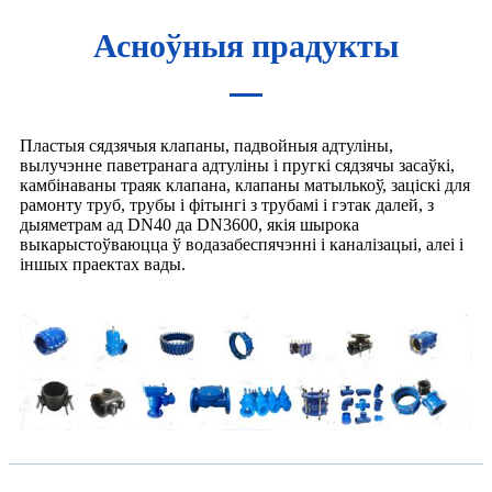
Асноўныя прадукты
Пластыя сядзячыя клапаны, падвойныя адтуліны,
вылучэнне паветранага адтуліны і пругкі сядзячы засаўкі,
камбінаваны траяк клапана, клапаны матылькоў, заціскі для
рамонту труб, трубы і фітынгі з трубамі і гэтак далей, з
дыяметрам ад DN40 да DN3600, якія шырока
выкарыстоўваюцца ў водазабеспячэнні і каналізацыі, алеі і
іншых праектах вады.