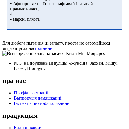
• Афшорная / на беразе нафтавай і газавай
прамысловасці
4
• марскі пяхота
Для любога пытання ці запыту, проста не саромейцеся
звяртацца да нас
пытанне
№ 3, на поўдзень ад вуліцы Чжунсіна, Заохан, Мішуі,
Гаомі, Шондун.
пра нас
Профіль кампаніі
Вытворчыя памяшканні
Інспекцыйнае абсталяванне
прадукцыя
Клапан варот