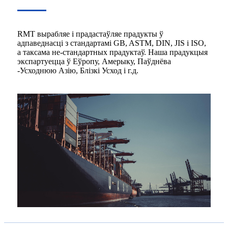
RMT вырабляе і прадастаўляе прадукты ў
адпаведнасці з стандартамі GB, ASTM, DIN, JIS і ISO,
а таксама не-стандартных прадуктаў. Наша прадукцыя
экспартуецца ў Еўропу, Амерыку, Паўднёва
-Усходнюю Азію, Блізкі Усход і г.д.