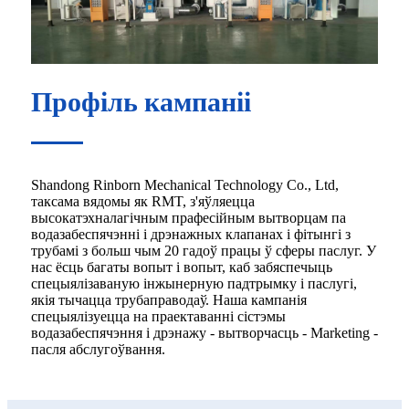
Профіль кампаніі
Shandong Rinborn Mechanical Technology Co., Ltd,
таксама вядомы як RMT, з'яўляецца
высокатэхналагічным прафесійным вытворцам па
водазабеспячэнні і дрэнажных клапанах і фітынгі з
трубамі з больш чым 20 гадоў працы ў сферы паслуг. У
нас ёсць багаты вопыт і вопыт, каб забяспечыць
спецыялізаваную інжынерную падтрымку і паслугі,
якія тычацца трубаправодаў. Наша кампанія
спецыялізуецца на праектаванні сістэмы
водазабеспячэння і дрэнажу - вытворчасць - Marketing -
пасля абслугоўвання.