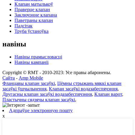
Клапан матылькоў
Праверце клапан
Заключэнне клапана
Паветраны клапан
Падсітак
Труба ўстаноўка
навіны
Навіны прамысловасці
Навіны кампаніі
Copyright © RMT - 2010-2023: Усе правы абаронены.
Сайта
-
Amp Mobile
Фланцавы клапан засаўкі
,
Цёмны стрыжань мяккі клапан
засаўкі ўшчыльнення
,
Клапан засаўкі водазабеспячэння
,
Другасны клапан засаўкі водазабеспячэння
,
Клапан варот
,
Пластычны сядзячы клапан засаўкі
,
Адпраўце электронную пошту
x