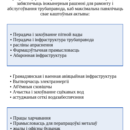
забяспечыць інжынерныя рашэнні для рамонту і
абслугоўвання трубаправода, каб максімальна павялічыць
свае каштоўныя актывы:
• Перадача і захоўванне пітной вады
• Перадача і інфраструктура трубаправода
• расліны апраснення
• Фармацэўтычная прамысловасць
• Абаронная інфраструктура
• Грамадзянская і ваенная авіяцыйная інфраструктура
• Вытворчасць электраэнергіі
• Аб'ёмныя сховішчы
• Ачыстка і захоўванне сцёкавых вод
• астуджаныя сеткі водазабеспячэння
• Працы харчавання
• Прамысловасць для перапрацоўкі металаў
• жылы і офісны будынак