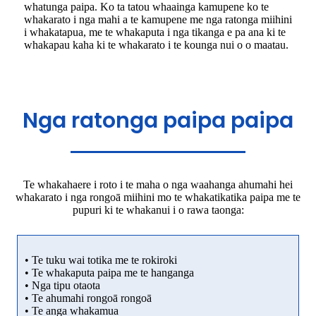
whatunga paipa. Ko ta tatou whaainga kamupene ko te
whakarato i nga mahi a te kamupene me nga ratonga miihini
i whakatapua, me te whakaputa i nga tikanga e pa ana ki te
whakapau kaha ki te whakarato i te kounga nui o o maatau.
Nga ratonga paipa paipa
Te whakahaere i roto i te maha o nga waahanga ahumahi hei
whakarato i nga rongoā miihini mo te whakatikatika paipa me te
pupuri ki te whakanui i o rawa taonga:
• Te tuku wai totika me te rokiroki
• Te whakaputa paipa me te hanganga
• Nga tipu otaota
• Te ahumahi rongoā rongoā
• Te anga whakamua