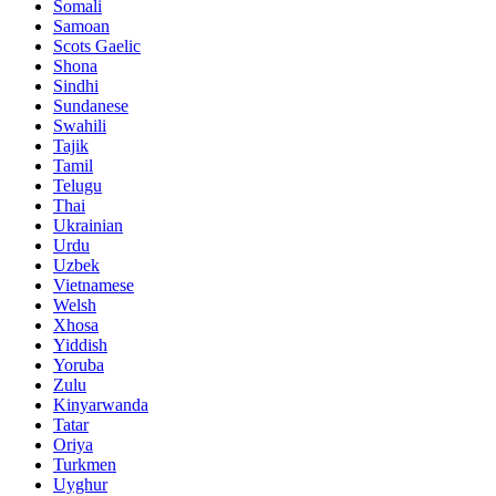
Somali
Samoan
Scots Gaelic
Shona
Sindhi
Sundanese
Swahili
Tajik
Tamil
Telugu
Thai
Ukrainian
Urdu
Uzbek
Vietnamese
Welsh
Xhosa
Yiddish
Yoruba
Zulu
Kinyarwanda
Tatar
Oriya
Turkmen
Uyghur