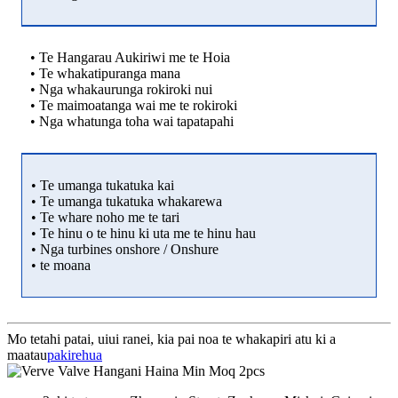
• Te Hangarau Aukiriwi me te Hoia
• Te whakatipuranga mana
• Nga whakaurunga rokiroki nui
• Te maimoatanga wai me te rokiroki
• Nga whatunga toha wai tapatapahi
• Te umanga tukatuka kai
• Te umanga tukatuka whakarewa
• Te whare noho me te tari
• Te hinu o te hinu ki uta me te hinu hau
• Nga turbines onshore / Onshure
• te moana
Mo tetahi patai, uiui ranei, kia pai noa te whakapiri atu ki a
maatau
pakirehua