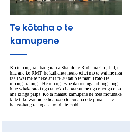
Te kōtaha o te
kamupene
Ko te hangarau hangarau a Shandong Rinihana Co., Ltd, e
kiia ana ko RMT, he kaihanga ngaio teitei mo te wai me nga
raau wai me te neke atu i te 20 tau o te mahi i roto i te
umanga ratonga. He nui nga wheako me nga tohungatanga
ki te whakarato i nga tautoko hangarau me nga ratonga e pa
ana ki nga paipa. Ko ta maatau kamupene he mea motuhake
ki te tuku wai me te hoahoa o te punaha o te punaha - te
hanga-hanga-hanga - i muri i te mahi.