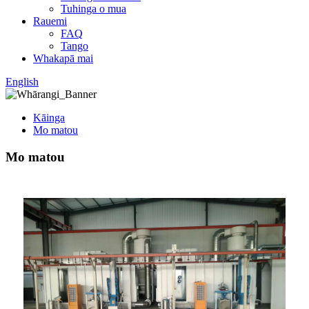
Tuhinga o mua
Rauemi
FAQ
Tango
Whakapā mai
English
Kāinga
Mo matou
Mo matou