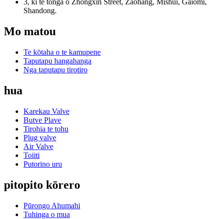
3, ki te tonga o Zhongxin Street, Zaohang, Mishui, Gaiomi,
Shandong.
Mo matou
Te kōtaha o te kamupene
Taputapu hangahanga
Nga taputapu tirotiro
hua
Karekau Valve
Butve Plave
Tirohia te tohu
Plug valve
Air Valve
Toiiti
Putorino uru
pitopito kōrero
Pūrongo Ahumahi
Tuhinga o mua