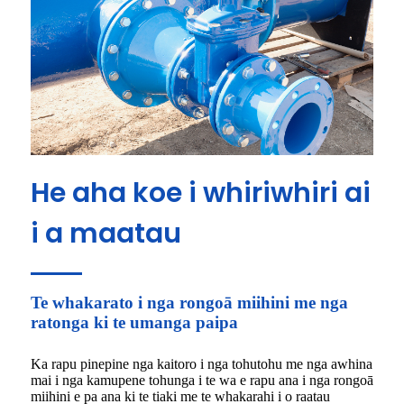
He aha koe i whiriwhiri ai
i a maatau
Te whakarato i nga rongoā miihini me nga
ratonga ki te umanga paipa
Ka rapu pinepine nga kaitoro i nga tohutohu me nga awhina
mai i nga kamupene tohunga i te wa e rapu ana i nga rongoā
miihini e pa ana ki te tiaki me te whakarahi i o raatau