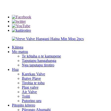
info@rmtflowtech.com
jan.yu@rmtflowtech.com
Kāinga
Mo matou
Te kōtaha o te kamupene
Taputapu hangahanga
Nga taputapu tirotiro
Hua
Karekau Valve
Butve Plave
Tirohia te tohu
Plug valve
Air Valve
Toiiti
Putorino uru
Pitopito kōrero
Pūrongo Ahumahi