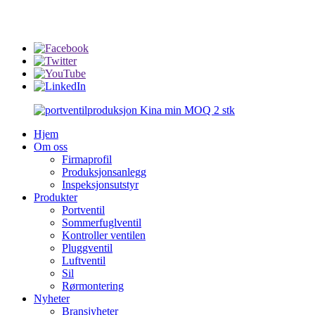
info@rmtflowtech.com
jan.yu@rmtflowtech.com
Hjem
Om oss
Firmaprofil
Produksjonsanlegg
Inspeksjonsutstyr
Produkter
Portventil
Sommerfuglventil
Kontroller ventilen
Pluggventil
Luftventil
Sil
Rørmontering
Nyheter
Bransjyheter