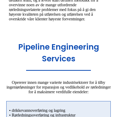
dedikert team, og å levere klart definert metodikk for å
overvinne noen av de mange utfordrende
rørledningsrelaterte problemer med fokus på å gi den
høyeste kvaliteten på utførelsen og utførelsen ved å
overskride våre klienter høyeste forventninger.
Pipeline Engineering
Services
Opererer innen mange varierte industrisektorer for å tilby
ingeniørløsninger for reparasjon og vedlikehold av rørledninger
for å maksimere verdifulle eiendeler:
• drikkevannoverføring og lagring
• Rørledningsoverføring og infrastruktur