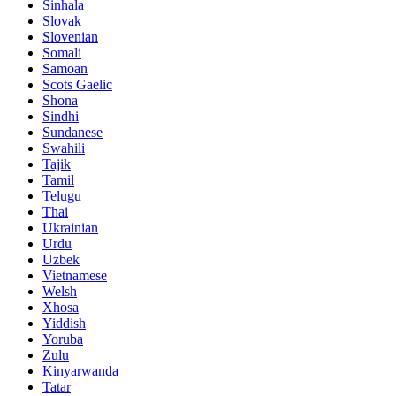
Sinhala
Slovak
Slovenian
Somali
Samoan
Scots Gaelic
Shona
Sindhi
Sundanese
Swahili
Tajik
Tamil
Telugu
Thai
Ukrainian
Urdu
Uzbek
Vietnamese
Welsh
Xhosa
Yiddish
Yoruba
Zulu
Kinyarwanda
Tatar