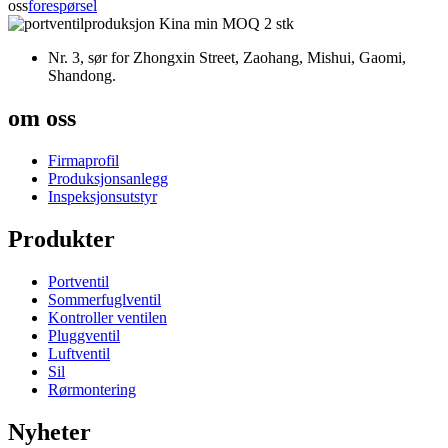
oss
forespørsel
Nr. 3, sør for Zhongxin Street, Zaohang, Mishui, Gaomi,
Shandong.
om oss
Firmaprofil
Produksjonsanlegg
Inspeksjonsutstyr
Produkter
Portventil
Sommerfuglventil
Kontroller ventilen
Pluggventil
Luftventil
Sil
Rørmontering
Nyheter