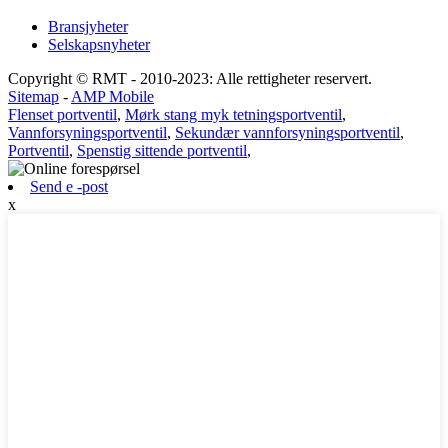
Bransjyheter
Selskapsnyheter
Copyright © RMT - 2010-2023: Alle rettigheter reservert.
Sitemap
-
AMP Mobile
Flenset portventil
,
Mørk stang myk tetningsportventil
,
Vannforsyningsportventil
,
Sekundær vannforsyningsportventil
,
Portventil
,
Spenstig sittende portventil
,
Send e -post
x